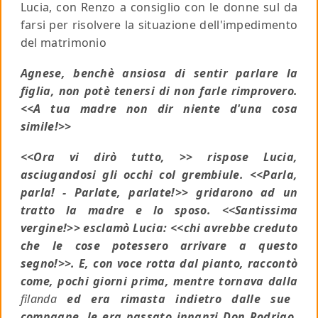
Lucia, con Renzo a consiglio con le donne sul da
farsi per risolvere la situazione dell'impedimento
del matrimonio
Agnese, benchè ansiosa di sentir parlare la
figlia, non potè tenersi di non farle rimprovero.
<<A tua madre non dir niente d'una cosa
simile!>>
<<Ora vi dirò tutto, >> rispose Lucia,
asciugandosi gli occhi col grembiule. <<Parla,
parla! - Parlate, parlate!>> gridarono ad un
tratto la madre e lo sposo. <<Santissima
vergine!>> esclamò Lucia: <<chi avrebbe creduto
che le cose potessero arrivare a questo
segno!>>. E, con voce rotta dal pianto, raccontò
come, pochi giorni prima, mentre tornava dalla
filanda
ed era rimasta indietro dalle sue
compagne, le era passato innanzi Don Rodrigo,