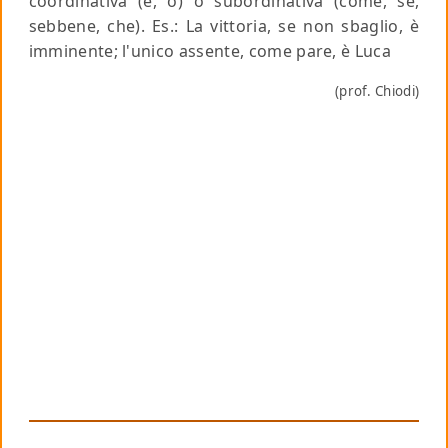
coordinativa (e, o) o subordinativa (come, se,
sebbene, che).
Es
.: La vittoria, se non sbaglio, è
imminente; l'unico assente, come pare, è Luca
(prof. Chiodi)