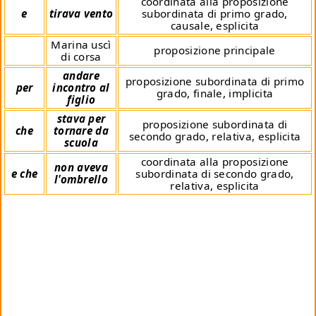
coordinata alla proposizione
e
tirava vento
subordinata di primo grado,
causale, esplicita
Marina uscì
proposizione principale
di corsa
andare
proposizione subordinata di primo
per
incontro al
grado, finale, implicita
figlio
stava per
proposizione subordinata di
che
tornare da
secondo grado, relativa, esplicita
scuola
coordinata alla proposizione
non aveva
e che
subordinata di secondo grado,
l'ombrello
relativa, esplicita