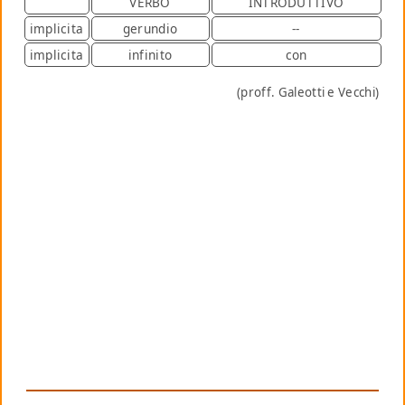
VERBO
INTRODUTTIVO
implicita
gerundio
--
implicita
infinito
con
(proff. Galeotti e Vecchi)