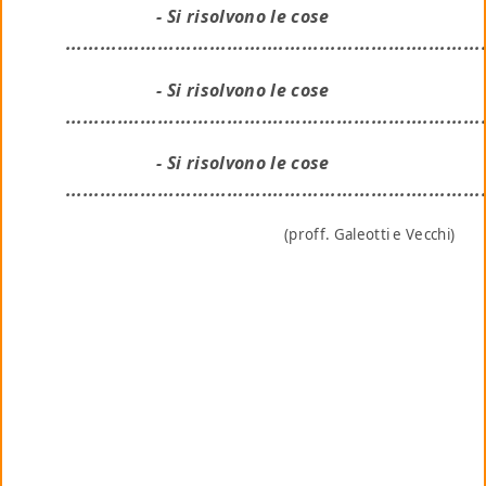
- Si risolvono le cose
........................................................................
- Si risolvono le cose
........................................................................
- Si risolvono le cose
........................................................................
(proff. Galeotti e Vecchi)