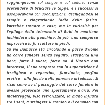
raggiungevano
col sangue e col sudore
, senza
pretendere di bruciare le tappe, e i successi si
assaporavano
con soddisfazione
, asciugandosi le
tempie e ringraziando Iddio della fatica.
Vorrebbe tornare a casa, ma la curiosità per
l'epilogo della telenovela di Bubi la mantiene
inchiodata alla panchina. In più, una comparsa
improvvisa la fa scattare in piedi.
Su via Damasco sta circolando a passo d'uomo
un carro funebre senza seguito. Trasporta una
bara, forse è vuota, forse no. A Nunzia non
interessa, il suo rapporto con la superstizione è
irreligioso e repentino, fuorviante, perfino
eretico – alla faccia della parvenza ortodossa. Si
rizza come se il passaggio del carro funebre le
avesse provocato uno spostamento d'aria. Poi
indietreggia, viso terrorizzato, la mano infilata
tra i seni, a stringere il cornino e il cammeo con